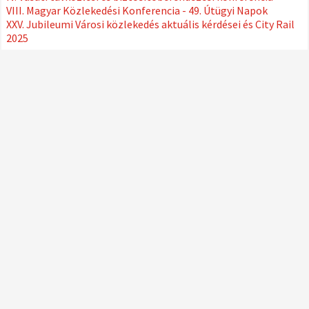
VIII. Magyar Közlekedési Konferencia - 49. Útügyi Napok
XXV. Jubileumi Városi közlekedés aktuális kérdései és City Rail
2025